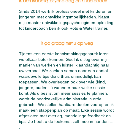
Ik ben Isabelle, psycholoog en kindercoach
Sinds 2014 werk ik professioneel met kinderen en
jongeren met ontwikkelingsmoeilijkheden. Naast
mijn master ontwikkelingspsychologie en opleiding
tot kindercoach ben ik ook Rots & Water trainer.
Ik ga graag met u op weg
Tijdens een eerste kennismakingsgesprek leren
we elkaar beter kennen. Geef ik uitleg over mijn
manier van werken en luister ik aandachtig naar
uw verhaal. We zoeken samen naar een aantal
waardevolle tips die u thuis onmiddellijk kan
toepassen. We overleggen ook over wie (kind,
jongere, ouder ...) wanneer naar welke sessie
komt. Als u beslist om meer sessies te plannen,
wordt de noodzakelijke administratie in orde
gebracht. We stellen haalbare doelen voorop en ik
maak een stappenplan op maat. Elke sessie wordt
afgesloten met overleg, mondelinge feedback en
tips. Zo heeft u de toekomst zelf mee in handen ...
.